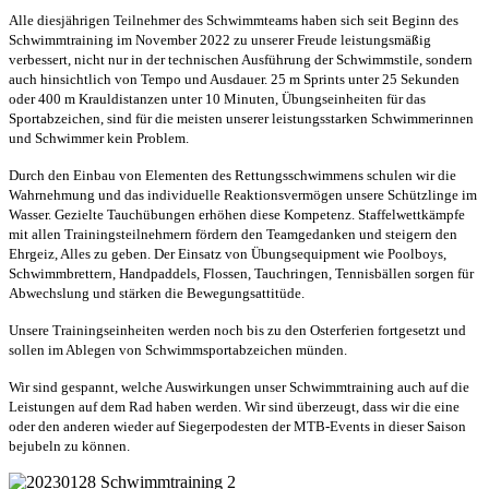
Alle diesjährigen Teilnehmer des Schwimmteams haben sich seit Beginn des
Schwimmtraining im November 2022 zu unserer Freude leistungsmäßig
verbessert, nicht nur in der technischen Ausführung der Schwimmstile, sondern
auch hinsichtlich von Tempo und Ausdauer. 25 m Sprints unter 25 Sekunden
oder 400 m Krauldistanzen unter 10 Minuten, Übungseinheiten für das
Sportabzeichen, sind für die meisten unserer leistungsstarken Schwimmerinnen
und Schwimmer kein Problem.
Durch den Einbau von Elementen des Rettungsschwimmens schulen wir die
Wahrnehmung und das individuelle Reaktionsvermögen unsere Schützlinge im
Wasser. Gezielte Tauchübungen erhöhen diese Kompetenz. Staffelwettkämpfe
mit allen Trainingsteilnehmern fördern den Teamgedanken und steigern den
Ehrgeiz, Alles zu geben. Der Einsatz von Übungsequipment wie Poolboys,
Schwimmbrettern, Handpaddels, Flossen, Tauchringen, Tennisbällen sorgen für
Abwechslung und stärken die Bewegungsattitüde.
Unsere Trainingseinheiten werden noch bis zu den Osterferien fortgesetzt und
sollen im Ablegen von Schwimmsportabzeichen münden.
Wir sind gespannt, welche Auswirkungen unser Schwimmtraining auch auf die
Leistungen auf dem Rad haben werden. Wir sind überzeugt, dass wir die eine
oder den anderen wieder auf Siegerpodesten der MTB-Events in dieser Saison
bejubeln zu können.