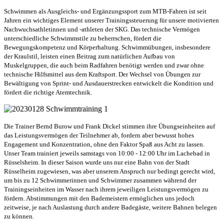
Schwimmen als Ausgleichs- und Ergänzungssport zum MTB-Fahren ist seit
Jahren ein wichtiges Element unserer Trainingssteuerung für unsere motivierten
Nachwuchsathletinnen und -athleten der SKG. Das technische Vermögen
unterschiedliche Schwimmstile zu beherrschen, fördert die
Bewegungskompetenz und Körperhaltung. Schwimmübungen, insbesondere
der Kraulstil, leisten einen Beitrag zum natürlichen Aufbau von
Muskelgruppen, die auch beim Radfahren benötigt werden und zwar ohne
technische Hilfsmittel aus dem Kraftsport. Der Wechsel von Übungen zur
Bewältigung von Sprint- und Ausdauerstrecken entwickelt die Kondition und
fördert die richtige Atemtechnik.
Die Trainer Bernd Burow und Frank Dickel stimmen ihre Übungseinheiten auf
das Leistungsvermögen der Teilnehmer ab, fordern aber bewusst hohes
Engagement und Konzentration, ohne den Faktor Spaß aus Acht zu lassen.
Unser Team trainiert jeweils samstags von 10:00 - 12:00 Uhr im Lachebad in
Rüsselsheim. In dieser Saison wurde uns nur eine Bahn von der Stadt
Rüsselheim zugewiesen, was aber unserem Anspruch nur bedingt gerecht wird,
um bis zu 12 Schwimmerinnen und Schwimmer zusammen während der
Trainingseinheiten im Wasser nach ihrem jeweiligen Leistungsvermögen zu
fördern. Abstimmungen mit den Bademeistern ermöglichen uns jedoch
zeitweise, je nach Auslastung durch andere Badegäste, weitere Bahnen belegen
zu können.