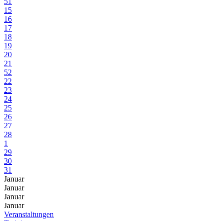
51
15
16
17
18
19
20
21
52
22
23
24
25
26
27
28
1
29
30
31
Januar
Januar
Januar
Januar
Veranstaltungen