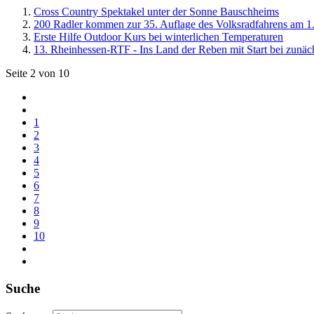
Cross Country Spektakel unter der Sonne Bauschheims
200 Radler kommen zur 35. Auflage des Volksradfahrens am 1
Erste Hilfe Outdoor Kurs bei winterlichen Temperaturen
13. Rheinhessen-RTF - Ins Land der Reben mit Start bei zunäch
Seite 2 von 10
1
2
3
4
5
6
7
8
9
10
Suche