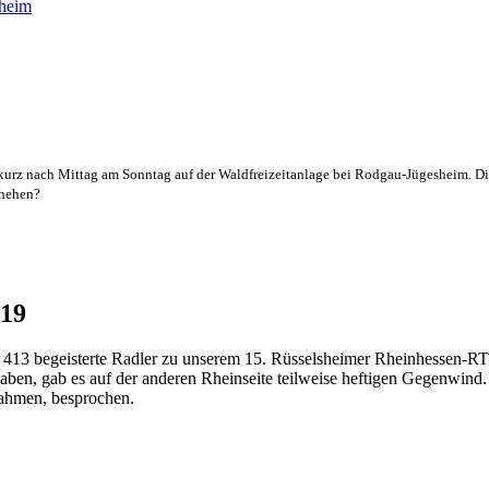
hheim
kurz nach Mittag am Sonntag auf der Waldfreizeitanlage bei Rodgau-Jügesheim. Die m
chehen?
019
en 413 begeisterte Radler zu unserem 15. Rüsselsheimer Rheinhessen-
ben, gab es auf der anderen Rheinseite teilweise heftigen Gegenwind. 
ßnahmen, besprochen.