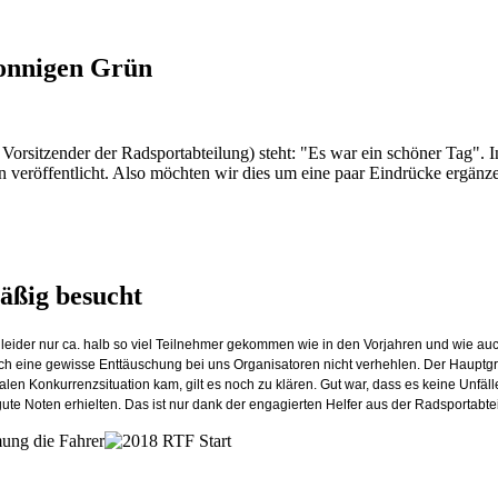
sonnigen Grün
rsitzender der Radsportabteilung) steht: "Es war ein schöner Tag". In
 veröffentlicht. Also möchten wir dies um eine paar Eindrücke ergänz
äßig besucht
eider nur ca. halb so viel Teilnehmer gekommen wie in den Vorjahren und wie auch
ch eine gewisse Enttäuschung bei uns Organisatoren nicht verhehlen. Der Hauptgrun
en Konkurrenzsituation kam, gilt es noch zu klären. Gut war, dass es
keine Unfäll
e Noten erhielten. Das ist nur dank der engagierten Helfer aus der Radsportabte
mung die Fahrer