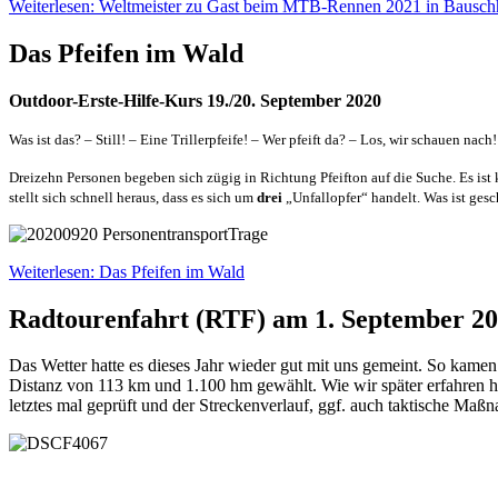
Weiterlesen: Weltmeister zu Gast beim MTB-Rennen 2021 in Bausc
Das Pfeifen im Wald
Outdoor-Erste-Hilfe-Kurs 19./20. September 2020
Was ist das? – Still! – Eine Trillerpfeife! – Wer pfeift da? – Los, wir schauen nach!
Dreizehn Personen begeben sich zügig in Richtung Pfeifton auf die Suche. Es ist 
stellt sich schnell heraus, dass es sich um
drei
„Unfallopfer“ handelt. Was ist ges
Weiterlesen: Das Pfeifen im Wald
Radtourenfahrt (RTF) am 1. September 2
Das Wetter hatte es dieses Jahr wieder gut mit uns gemeint. So kam
Distanz von 113 km und 1.100 hm gewählt. Wie wir später erfahren ha
letztes mal geprüft und der Streckenverlauf, ggf. auch taktische Ma