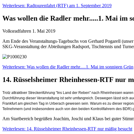
Weiterlesen: Radtourenfahrt (RTF) am 1. September 2019
Was wollen die Radler mehr.....1. Mai im 
Volksradfahren 1. Mai 2019
Am Ende des Veranstaltungs-Tagebuchs von Gerhard Pogarell (unser Vo
SKG-Veranstaltung der Abteilungen Radsport, Tischtennis und Turnen
Weiterlesen: Was wollen die Radler mehr.....1. Mai im sonnigen Grün
14. Rüsselsheimer Rheinhessen-RTF nur m
Trotz attraktiver Streckenführung "Ins Land der Reben" nach Rheinhessen waren l
Durchführung dieser Veranstaltung ist sehr umfangreich. Deswegen lässt sich au
Frankfurt am gleichen Tag in Urberach gewesen sein. Warum es zu dieser regional
Teilnehmern (und insbesondere auch von den beiden Kontrollfahrern des BDR) gut
Am Startbereich begrüßen Joachim, Joschi und Klaus bei guter Stim
Weiterlesen: 14. Rüsselsheimer Rheinhessen-RTF nur mäßig besucht